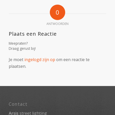
0
ANTWOORDEN
Plaats een Reactie
Meepraten?
Draag gerust bij!
Je moet
ingelogd zijn op
om een reactie te
plaatsen.
Contact
Arsis
street lighting