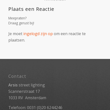
Plaats een Reactie
Meepraten?
Draag gerust bij!
Je moet
ingelogd zijn op
om een reactie te
plaatsen.
Contact
Arsis
street lighting
Scannerstraat 17
1033 RV Amsterdam
Telefoon: 0031 (0)20 6244246