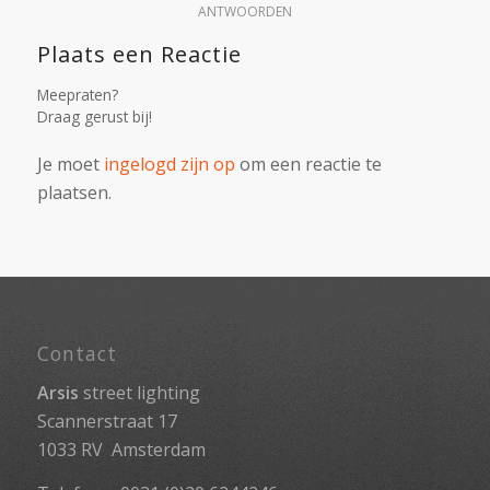
ANTWOORDEN
Plaats een Reactie
Meepraten?
Draag gerust bij!
Je moet
ingelogd zijn op
om een reactie te
plaatsen.
Contact
Arsis
street lighting
Scannerstraat 17
1033 RV Amsterdam