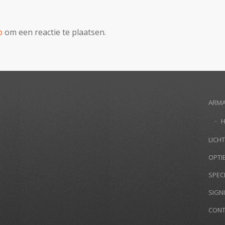
p
om een reactie te plaatsen.
ARM
LICHT
OPTI
SPEC
SIGN
CONT