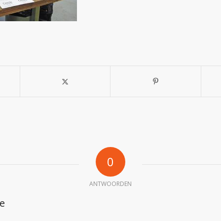
0
ANTWOORDEN
ie