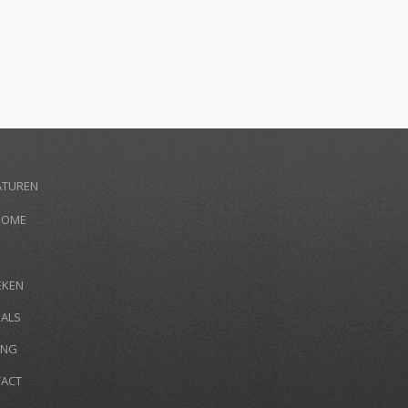
ATUREN
HOME
EKEN
IALS
ING
ACT