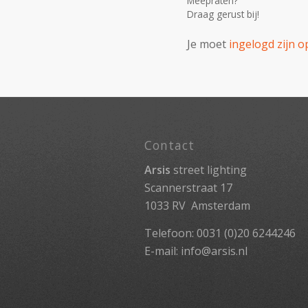
Meepraten?
Draag gerust bij!
Je moet
ingelogd zijn o
Contact
Arsis
street lighting
Scannerstraat 17
1033 RV Amsterdam
Telefoon: 0031 (0)20 6244246
E-mail:
info@arsis.nl